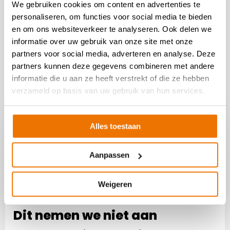
We gebruiken cookies om content en advertenties te
personaliseren, om functies voor social media te bieden
en om ons websiteverkeer te analyseren. Ook delen we
informatie over uw gebruik van onze site met onze
partners voor social media, adverteren en analyse. Deze
partners kunnen deze gegevens combineren met andere
informatie die u aan ze heeft verstrekt of die ze hebben
verzameld op basis van uw gebruik van hun services.
Alles toestaan
Let op
Aanpassen
Laat alsjeblieft geen spullen bij de
deur achter als we gesloten zijn.
Weigeren
Dit nemen we niet aan