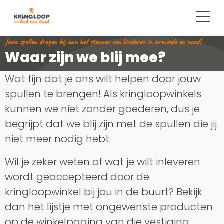
Kringloop
Red
Menu
een
Jouw spullen dragen bij aan het steunen van kinderen in armoede en nood!
kind
Waar zijn we blij mee?
Wat fijn dat je ons wilt helpen door jouw
spullen te brengen! Als kringloopwinkels
kunnen we niet zonder goederen, dus je
begrijpt dat we blij zijn met de spullen die jij
niet meer nodig hebt.
Wil je zeker weten of wat je wilt inleveren
wordt geaccepteerd door de
kringloopwinkel bij jou in de buurt? Bekijk
dan het lijstje met ongewenste producten
op de winkelpagina van die vestiging.