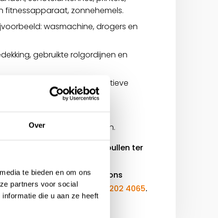
en fitnessapparaat, zonnehemels.
ijvoorbeeld: wasmachine, drogers en
dekking, gebruikte rolgordijnen en
 romans, thrillers en informatieve
het jaar 2000.
ski’s en skischoenen, tenten.
Over
ssens, matrassen, slaapzakken.
beoordelen de aangeboden spullen ter
kbaarheid.
 media te bieden en om ons
tweedehands producten voor ons
ze partners voor social
 ons dan vooraf op
+31 (0)38 202 4065
.
nformatie die u aan ze heeft