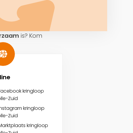
urzaam
is? Kom
line
Facebook kringloop
lle-Zuid
Instagram kringloop
lle-Zuid
Marktplaats kringloop
lle-Zuid