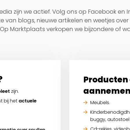
edia zijn we actief. Volg ons op Facebook en
te van blogs, nieuwe artikelen en weetjes over
. Op Marktplaats verkopen we bijzondere of w
?
Producten d
aanneme
leet
zijn.
 bij het
actuele
Meubels.
Kinderbenodigdhe
buggy, autostoel 
Cd-rekjes, videob
rmatie over spullen