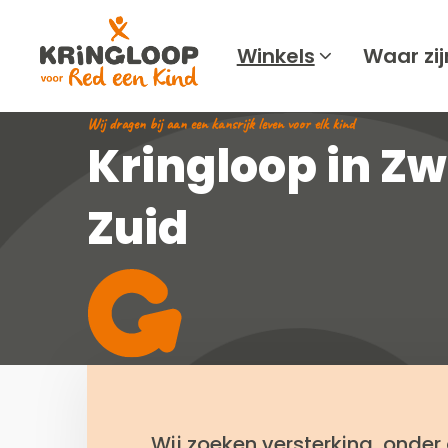
Kringloop
Red
Winkels
Waar zij
een
kind
Wij dragen bij aan een kansrijk leven voor elk kind
Kringloop in Zw
Zuid
Wij zoeken versterking, onder 