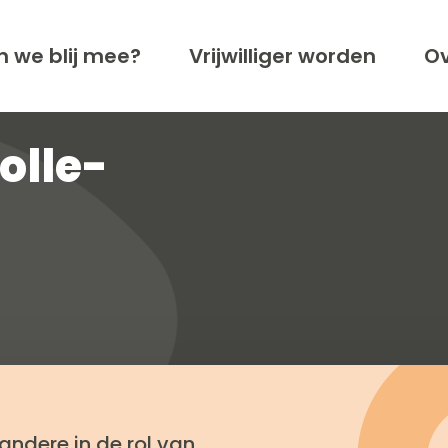
n we blij mee?
Vrijwilliger worden
Ov
olle-
andere in de rol van