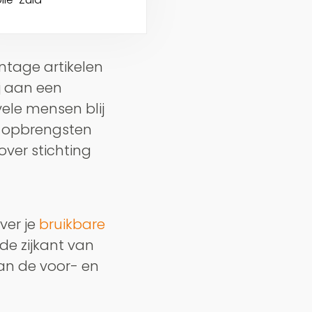
intage artikelen
ij aan een
vele mensen blij
e opbrengsten
ver stichting
ver je
bruikbare
 de zijkant van
an de voor- en