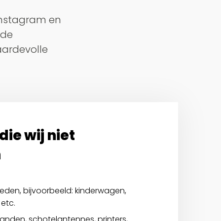
 Instagram en
 de
aardevolle
ie wij niet
n
den, bijvoorbeeld: kinderwagen,
etc.
anden, schotelantennes, printers,