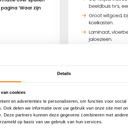
beeldbuis tv’s, e
e pagina ‘Waar zijn
Groot witgoed, b
koelkasten.
Laminaat, vloerbe
jaloezieën.
Encyclopedieën en
boeken van voor 
Opblaasartikelen, 
Details
Dekbedden, ligku
Onze vrijwilligers 
 van cookies
plekke op (her)brui
ent en advertenties te personaliseren, om functies voor social
Twijfel je of jouw 
. Ook delen we informatie over uw gebruik van onze site met on
bruikbaar zijn? Bel
e. Deze partners kunnen deze gegevens combineren met andere i
erzameld op basis van uw gebruik van hun services.