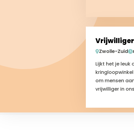
Vrijwillige
Zwolle-Zuid
Lijkt het je leu
kringloopwinkel 
om mensen aan 
vrijwilliger in 
Read
more
about
Site
Vrijwilliger
footer
Winkelcoördinat