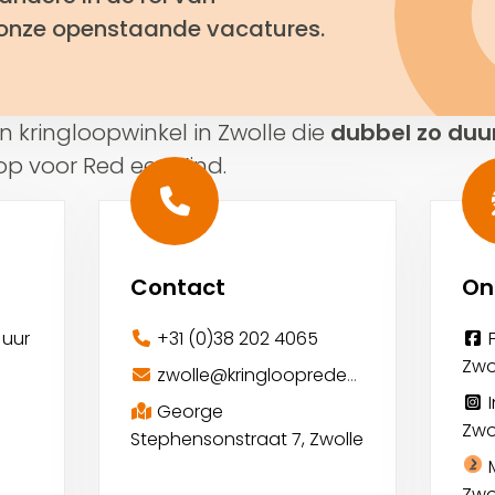
onze openstaande vacatures.
 kringloopwinkel in Zwolle die
dubbel zo du
oop voor Red een Kind.
Contact
On
 uur
+31 (0)38 202 4065
Zwo
zwolle@kringloopredeenkind.nl
George
Zwo
Stephensonstraat 7, Zwolle
Zwo