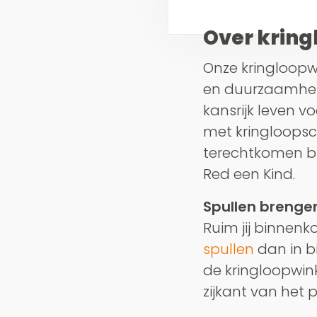
Over kring
Onze kringloopwi
en duurzaamheid 
kansrijk leven v
met kringloopsc
terechtkomen bi
Red een Kind.
Spullen brengen
Ruim jij binnenk
spullen
dan in bi
de kringloopwin
zijkant van het