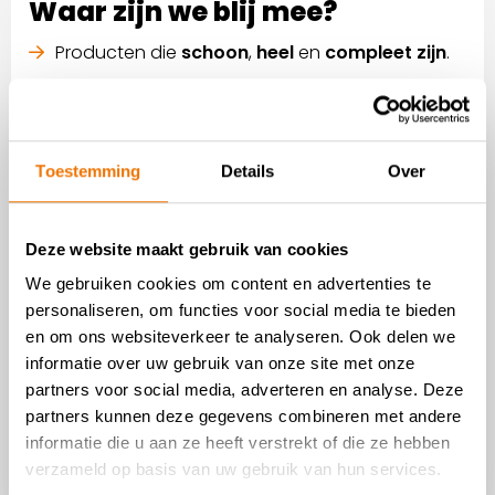
Waar zijn we blij mee?
Producten die
schoon
,
heel
en
compleet zijn
.
We nemen alleen kleding aan die past bij het
actuele seizoen
.
We nemen hier kleine meubels aan.
Toestemming
Details
Over
We nemen hier magnetrons aan.
Let op:
Van 21 juli t/m 8 augustus (week 30, 31 en
Deze website maakt gebruik van cookies
32) nemen wij geen kleding in in verband met de
We gebruiken cookies om content en advertenties te
vakantieperiode van vrijwilligers.
personaliseren, om functies voor social media te bieden
en om ons websiteverkeer te analyseren. Ook delen we
Voor algemene richtlijnen en meer informatie
informatie over uw gebruik van onze site met onze
over spullen die je bij ons kan afleveren, bekijk
partners voor social media, adverteren en analyse. Deze
onze pagina ‘Waar zijn we blij mee?’.
partners kunnen deze gegevens combineren met andere
informatie die u aan ze heeft verstrekt of die ze hebben
verzameld op basis van uw gebruik van hun services.
Waar zijn we blij mee?