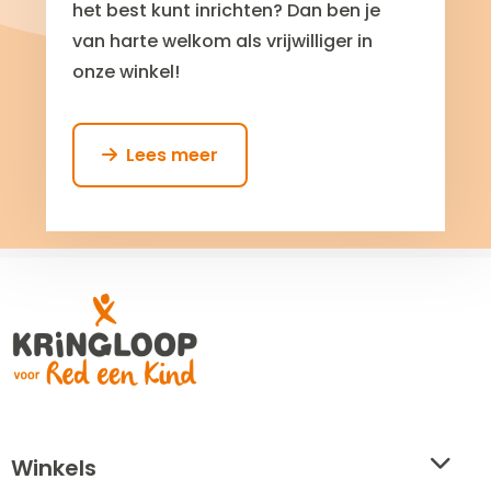
het best kunt inrichten? Dan ben je
van harte welkom als vrijwilliger in
onze winkel!
Lees meer
Read
more
Site
about
Vrijwilliger
footer
verkoopafdeling
Amersfoort
Winkels