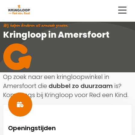
Kringloop
Red
Menu
een
Wij helpen kinderen uit armoede groeien.
kind
Kringloop in Amersfoort
Op zoek naar een kringloopwinkel in
Amersfoort die
dubbel zo duurzaam
is?
Kom langs bij Kringloop voor Red een Kind.
Openingstijden