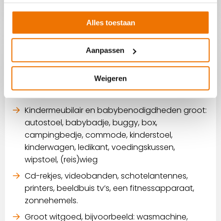
Alles toestaan
Producten die wij niet
Aanpassen
aannemen:
Weigeren
Stoelen en grote kasten en tafeltjes (meubels
maximaal 100x100x100 centimeter).
Kindermeubilair en babybenodigdheden groot:
autostoel, babybadje, buggy, box,
campingbedje, commode, kinderstoel,
kinderwagen, ledikant, voedingskussen,
wipstoel, (reis)wieg
Cd-rekjes, videobanden, schotelantennes,
printers, beeldbuis tv’s, een fitnessapparaat,
zonnehemels.
Groot witgoed, bijvoorbeeld: wasmachine,