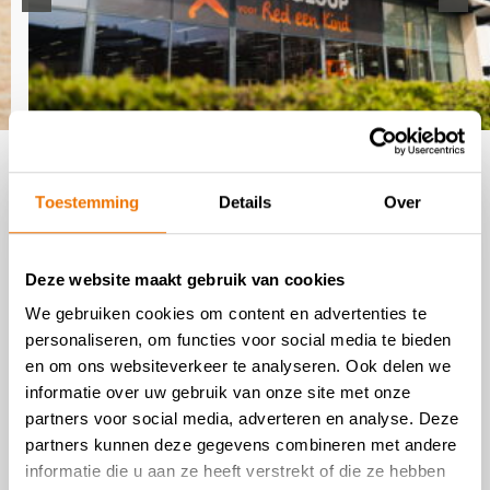
1
/
4
Waar zijn we blij mee?
Toestemming
Details
Over
Producten die
schoon
,
heel
en
compleet zijn
.
Deze website maakt gebruik van cookies
We nemen alleen kleding aan die past bij het
actuele seizoen
.
We gebruiken cookies om content en advertenties te
personaliseren, om functies voor social media te bieden
We nemen hier kleine meubels aan.
en om ons websiteverkeer te analyseren. Ook delen we
We nemen hier magnetrons aan.
informatie over uw gebruik van onze site met onze
partners voor social media, adverteren en analyse. Deze
Voor algemene richtlijnen en meer informatie
partners kunnen deze gegevens combineren met andere
over spullen die je bij ons kan afleveren, bekijk
informatie die u aan ze heeft verstrekt of die ze hebben