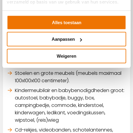
onze pagina ‘Waar zijn we blij mee?’.
verzameld op basis van uw gebruik van hun services.
Waar zijn we blij mee?
Alles toestaan
Aanpassen
Producten die wij niet
Weigeren
aannemen:
Stoelen en grote meubels (meubels maximaal
100x100x100 centimeter).
Kindermeubilair en babybenodigdheden groot:
autostoel, babybadje, buggy, box,
campingbedje, commode, kinderstoel,
kinderwagen, ledikant, voedingskussen,
wipstoel, (reis)wieg
Cd-rekjes, videobanden, schotelantennes,