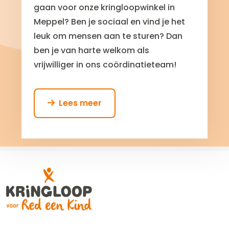
gaan voor onze kringloopwinkel in
Meppel? Ben je sociaal en vind je het
leuk om mensen aan te sturen? Dan
ben je van harte welkom als
vrijwilliger in ons coördinatieteam!
Lees meer
Read
more
Site
about
Vrijwilliger
footer
Winkelcoördinator
Vrijwilligers
en
Beleid