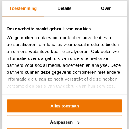
winkel via enschede@kringloopredeenkind.nl.
Toestemming
Details
Over
Solliciteer direct
Deze website maakt gebruik van cookies
We gebruiken cookies om content en advertenties te
personaliseren, om functies voor social media te bieden
Solliciteren in Enschede?
en om ons websiteverkeer te analyseren. Ook delen we
Ben jij enthousiast geworden, of heb jij
informatie over uw gebruik van onze site met onze
partners voor social media, adverteren en analyse. Deze
vragen? Neem dan contact op met de winkel.
partners kunnen deze gegevens combineren met andere
Hopelijk tot snel!
informatie die u aan ze heeft verstrekt of die ze hebben
verzameld op basis van uw gebruik van hun services.
-
enschede@kringloopredeenkind.nl
Alles toestaan
Aanpassen