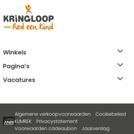
footer
Winkels
Pagina’s
Vacatures
Algemene verkoopvoorwaarden
Cookiebeleid
KLIMREK
Privacystatement
Voorwaarden cadeaubon
Jaarverslag