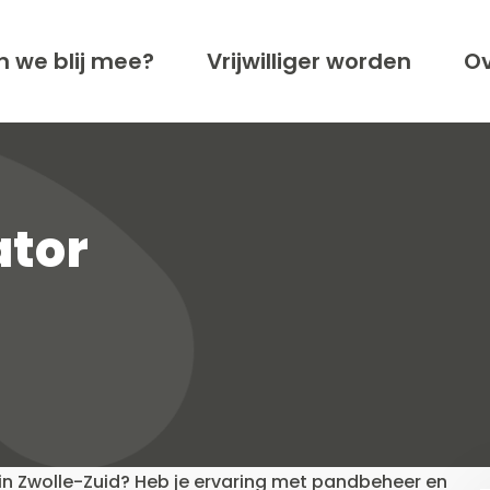
n we blij mee?
Vrijwilliger worden
Ov
ator
l in Zwolle-Zuid? Heb je ervaring met pandbeheer en