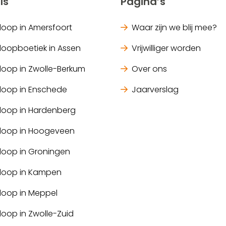
ls
Pagina’s
gloop in Amersfoort
Waar zijn we blij mee?
gloopboetiek in Assen
Vrijwilliger worden
gloop in Zwolle-Berkum
Over ons
gloop in Enschede
Jaarverslag
gloop in Hardenberg
gloop in Hoogeveen
gloop in Groningen
gloop in Kampen
gloop in Meppel
loop in Zwolle-Zuid