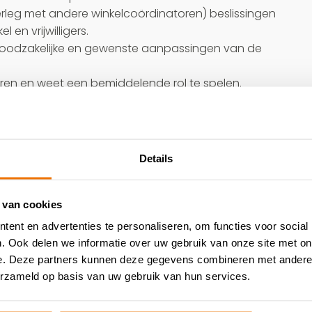
rleg met andere winkelcoördinatoren) beslissingen
en vrijwilligers.
p noodzakelijke en gewenste aanpassingen van de
ren en weet een bemiddelende rol te spelen.
r kunt ook goed zelfstandig werken.
Details
dinatoren samen te werken met andere gemotiveerde
 van cookies
Nederland.
ent en advertenties te personaliseren, om functies voor social
 van een toekomst aan kinderen in armoede.
. Ook delen we informatie over uw gebruik van onze site met on
 overleg.
e. Deze partners kunnen deze gegevens combineren met andere i
erzameld op basis van uw gebruik van hun services.