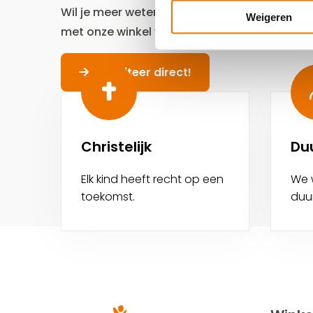
Wil je meer weten? Of lijkt het je leuk om 
Weigeren
met onze winkel via
zwolle@kringloopredeen
Solliciteer direct!
Christelijk
Du
Elk kind heeft recht op een
We 
toekomst.
duu
Site
footer