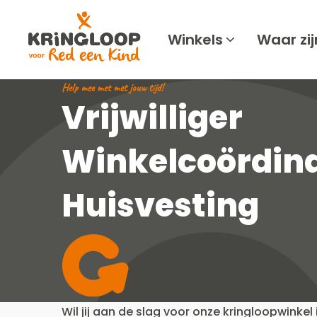
Kringloop
Red
Winkels
Waar zij
een
kind
Help mee met met jouw tijd!
Vrijwilliger
Winkelcoördin
Huisvesting
Wil jij aan de slag voor onze kringloopwinke