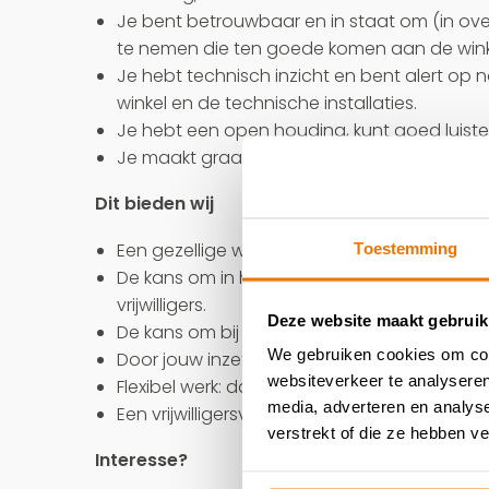
Je bent betrouwbaar en in staat om (in ove
te nemen die ten goede komen aan de winkel 
Je hebt technisch inzicht en bent alert o
winkel en de technische installaties.
Je hebt een open houding, kunt goed luiste
Je maakt graag deel uit van een team, maa
Dit bieden wij
Een gezellige werkplek.
Toestemming
De kans om in het lokale team winkelcoör
vrijwilligers.
Deze website maakt gebruik
De kans om bij te dragen aan een circulair 
We gebruiken cookies om cont
Door jouw inzet draag je bij aan het geven
websiteverkeer te analyseren
Flexibel werk: dagdelen en aantal uren zijn in
media, adverteren en analys
Een vrijwilligersverzekering.
verstrekt of die ze hebben v
Interesse?