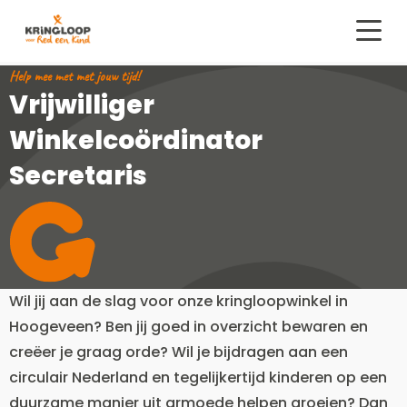
Kringloop
Red
Menu
een
Help mee met met jouw tijd!
kind
Vrijwilliger
Winkelcoördinator
Secretaris
Wil jij aan de slag voor onze kringloopwinkel in
Hoogeveen? Ben jij goed in overzicht bewaren en
creëer je graag orde? Wil je bijdragen aan een
circulair Nederland en tegelijkertijd kinderen op een
duurzame manier uit armoede helpen groeien? Dan