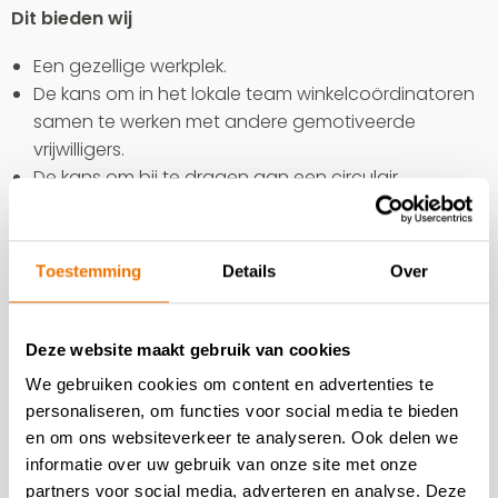
Dit bieden wij
Een gezellige werkplek.
De kans om in het lokale team winkelcoördinatoren
samen te werken met andere gemotiveerde
vrijwilligers.
De kans om bij te dragen aan een circulair
Nederland.
Door jouw inzet draag je bij aan het geven van een
toekomst aan kinderen in armoede.
Toestemming
Details
Over
Flexibel werk: dagdelen en aantal uren zijn in overleg.
Een vrijwilligersverzekering.
Deze website maakt gebruik van cookies
Interesse?
We gebruiken cookies om content en advertenties te
Wil je meer weten? Of lijkt het je leuk om ons team te
personaliseren, om functies voor social media te bieden
en om ons websiteverkeer te analyseren. Ook delen we
komen versterken? Neem dan contact op met onze
informatie over uw gebruik van onze site met onze
winkel via
hoogeveen@kringloopredeenkind.nl
of
+31
partners voor social media, adverteren en analyse. Deze