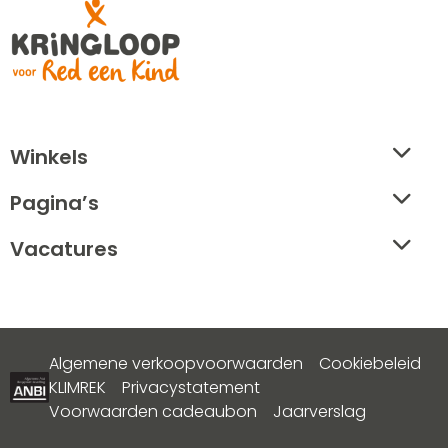
footer
Winkels
Pagina’s
Vacatures
Algemene verkoopvoorwaarden
Cookiebeleid
KLIMREK
Privacystatement
Voorwaarden cadeaubon
Jaarverslag