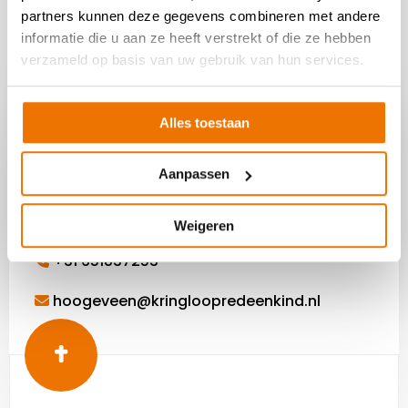
651837253
.
partners kunnen deze gegevens combineren met andere
informatie die u aan ze heeft verstrekt of die ze hebben
Solliciteer direct!
verzameld op basis van uw gebruik van hun services.
Alles toestaan
Solliciteren in Hoogeveen?
Ben jij enthousiast geworden, of heb jij
Aanpassen
vragen? Neem dan contact op met de winkel.
Hopelijk tot snel!
Weigeren
+31 651837253
hoogeveen@kringloopredeenkind.nl